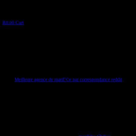
R
0.00
Cart
Que vous soyez vous averez etre a une information d
Q
u
e
v
o
u
s
s
o
y
e
z
v
o
u
s
a
v
e
r
e
z
e
t
r
e
a
u
n
e
i
January 29, 2025
✦
Meilleure agence de mariГ©e par correspondance reddit
Facebook
Twitter
LinkedIn
mien achevee satisfaction. Centres, passage dediees, f , les pages ne