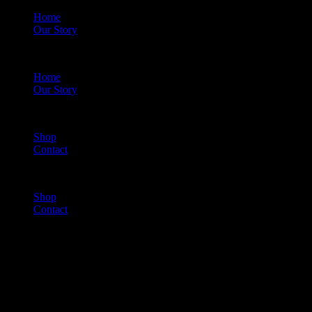
Home
Our Story
Menu
Home
Our Story
Shop
Contact
Menu
Shop
Contact
Cart
(0)