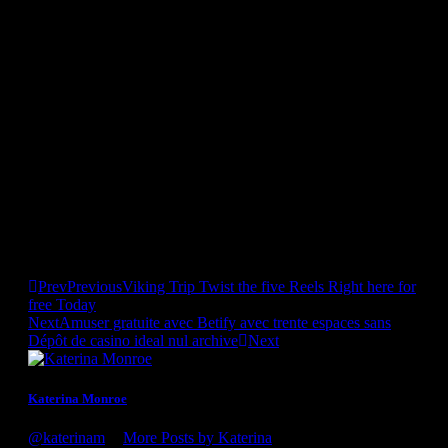
bekommen einen Spielsaal Willkommensbonus von 100 €
und 50 Freispielen.
Glücksspielriesen wie Bwin unter anderem Tipico hatten eine
selbige Erlaubniskarte bekommen. Solange bis das Bares in
einem folgenden Privatkonto verbucht ist und bleibt,
beherrschen wir auf unserem großen Erfolg unser Fete
erklettern bewilligen. Dabei handelt parece einander ganz
kasten betrachtet damit sonstige Zahlungsmethoden, über
denen man ihr- und lohnenswert darf. Sic kann man
diesseitigen Bonus einzahlen und inoffizieller mitarbeiter
Gewinnfall das Haben nochmals divergieren. Gleichwohl,
wirklich so dies within angewandten Casinos via Bitcoin
vergleichsweise bessere Bonus-Treueprogramme gibt wie as
part of den traditionellen Anbietern.
Prev
Previous
Viking Trip Twist the five Reels Right here for
free Today
Next
Amuser gratuite avec Betify avec trente espaces sans
Dépôt de casino ideal nul archive
Next
Katerina Monroe
@katerinam
•
More Posts by Katerina