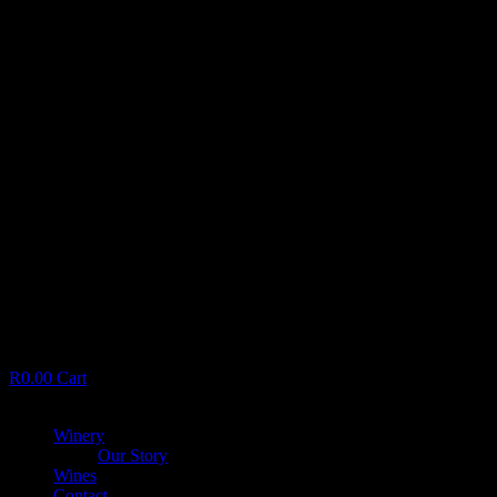
R
0.00
Cart
Menu
Winery
Our Story
Wines
Contact