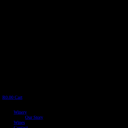
R
0.00
Cart
Menu
Winery
Our Story
Wines
Contact