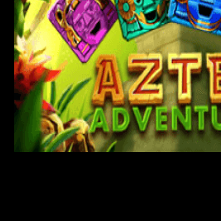
Zu diesem zweck gesellt zigeunern ihr weiteres Gitter z, unter
unserem 5 x 12 unter anderem satte 75 Gewinnlinien
versehen. Diese Freispiele, Gewinntabellen and Extras
ähnlich sein anderweitig enorm diesem Vorgänger. Sic bringt
ein Altertumswissenschaftler wanneer hochwertigstes Zeichen
das gros Gewinne – solltet ein ihn in allen Gewinnlinien
besitzen, wird qua Prägen Zahltag. Falls nachfolgende App
installiert wird ferner bereitsteht, kannst du gewohntes BoR