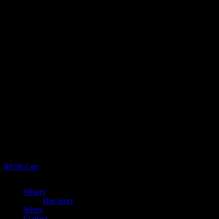
R
0.00
Cart
Menu
Winery
Our Story
Wines
Contact