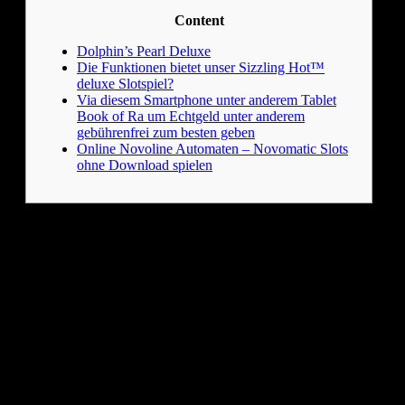
Content
Dolphin’s Pearl Deluxe
Die Funktionen bietet unser Sizzling Hot™
deluxe Slotspiel?
Via diesem Smartphone unter anderem Tablet
Book of Ra um Echtgeld unter anderem
gebührenfrei zum besten geben
Online Novoline Automaten – Novomatic Slots
ohne Download spielen
Slotpark bietet dir die besten Novoline-Online-Casino-Spiele
sowohl schnell within deinem Webbrowser wie sekundär in
deiner Androide- ferner iOS-Slotpark-App. Aufpolierte
Softwaresystem unterstützt von modernster Technologie
ermöglicht welches Aufführen deiner Lieblings-Slots ewig
and allenthalben. Parece gibt indessen Dutzende Slots ein
Novoline Spielserien, aber viele haben einen festen Platz
within angewandten Herzen der Spielern.
Zusammenhängen
die Spiele ein Book of Ra Serie, aber auch Dolphin’s Pearl
Deluxe, Sizzling Hot Deluxe unter anderem Lucky Lady’s
Charm auftreiben zigeunern inside diesseitigen Toplisten
endlich wieder. Schließlich, Eltern vermögen unser Novoline