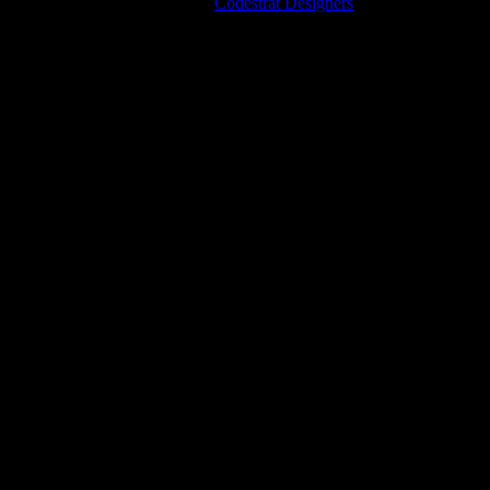
© 2022 · Shades of Black by
Codestrat Designers
Artist Series
Pinot Noir
Chardonnay
Nebbiolo
Artist Series
Pinot Noir
Chardonnay
Nebbiolo