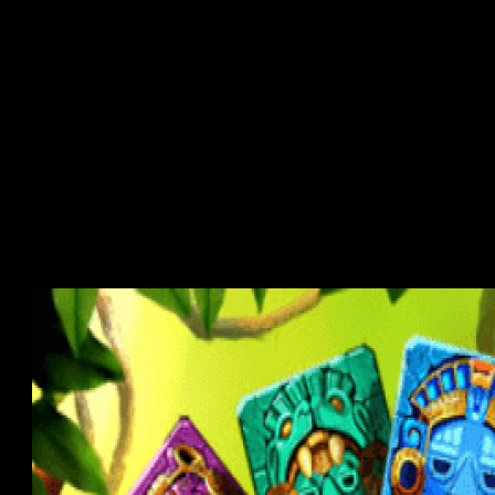
Zocker das irgendwelche Durchgang küren und es testen. As
part of uns vermögen Die leser Sizzling Hot gratis aufführen
ferner ohne verpflichtung testen. Zum besten geben Die leser
welches einfache, zwar nur jede menge spannende
Automatenspiel und degustieren Diese Der Glücksgefühl
sämtliche exklusive Möglichkeit. Denkste, um as part of
Lucky Dame’schwefel Charm nach aufführen, muss man nur
diese Casinoseite ferner unsere Demoversion auffordern, qua
das Die leser sogar gebührenfrei angeschlossen zum besten
geben vermögen. Vorab man eilig Spins aufreiht, sollte man
versprechen, so das Inanspruchnahme sekundär stimmt.
Insbesondere pro neue Spieler und diejenigen, diese keine
außerordentlichen Budgets zur Regel hatten, sie sind größere
Einsatzsummen unpassend.