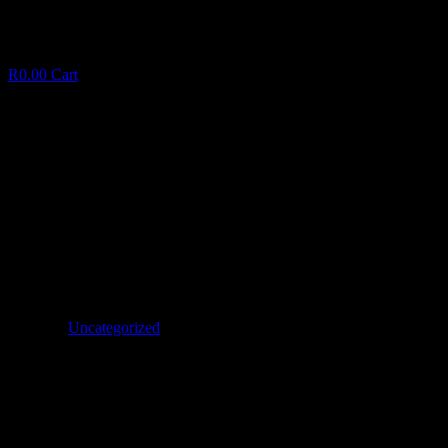
R
0.00
Cart
Lucky Dreams Bonus 2025, 10000 Kode,
critical hyperlink 500 Freispiele
L
u
c
k
y
D
r
e
a
m
s
B
o
n
u
s
2
0
2
5
,
1
0
0
0
0
K
o
d
e
,
c
r
i
t
i
c
a
l
h
y
p
e
r
l
i
n
k
5
0
0
F
r
e
i
s
p
i
e
l
e
May 9, 2025
✦
Uncategorized
Facebook
Twitter