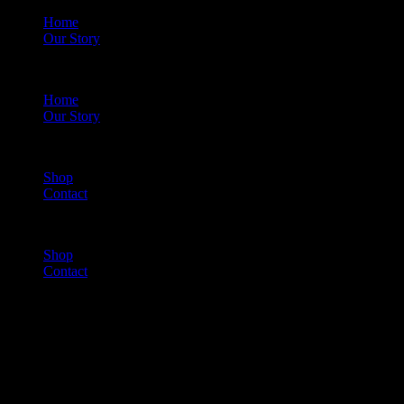
Home
Our Story
Menu
Home
Our Story
Shop
Contact
Menu
Shop
Contact
Cart
(0)