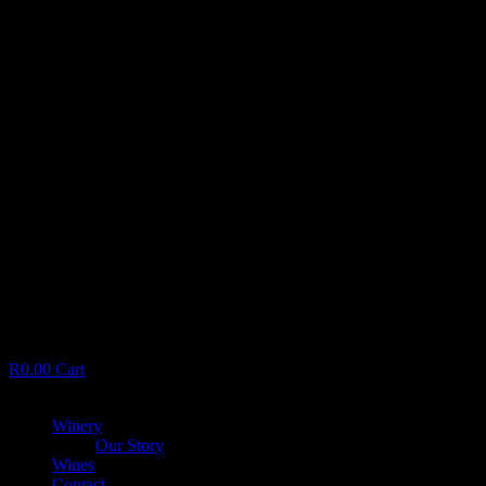
R
0.00
Cart
Menu
Winery
Our Story
Wines
Contact