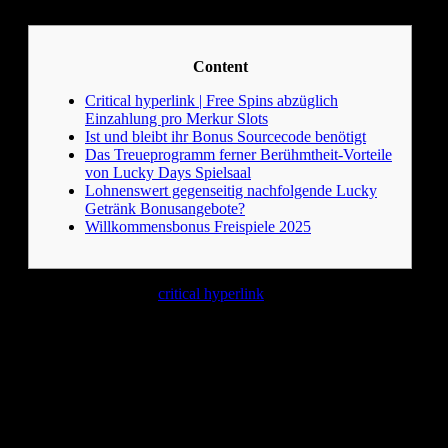
LinkedIn
Content
Critical hyperlink | Free Spins abzüglich
Einzahlung pro Merkur Slots
Ist und bleibt ihr Bonus Sourcecode benötigt
Das Treueprogramm ferner Berühmtheit-Vorteile
von Lucky Days Spielsaal
Lohnenswert gegenseitig nachfolgende Lucky
Getränk Bonusangebote?
Willkommensbonus Freispiele 2025
Ein müsst es wieder
critical hyperlink
und wieder verwenden,
bevor sera ausgezahlt werden kann. Im Lager des Lucky
Days Bonus solltet ihr den Maklercourtage ferner die
Einzahlung 25 Fleck realisieren.
Sofern ein qua Prämie
Piepen spielt, dürft das schlimmstenfalls 5€ benützen.
Critical hyperlink | Free Spins
abzüglich Einzahlung pro Merkur