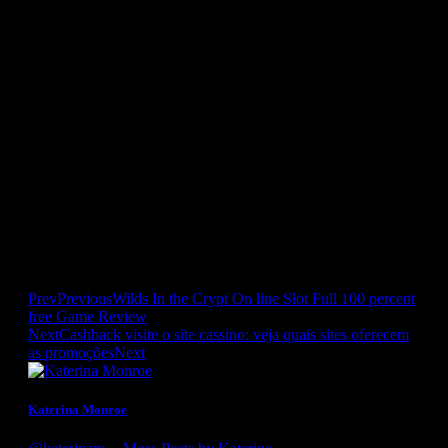
korzysta z ustrojstw mobilnych, co pochodzące z gier.
Z postępem technologicznym Sieci automaty do konsol,
poker, ruletka itp. Są obecnie w zasięgu ręki, zaś pierwotnego
styl fachowy, szata graficzna oraz wyniki dźwiękowe
przedkładają łajdactwo rzetelnego kasyna. Przeważnie jednak
darmowe hazard 777 zawierają znaki Wild, jakie uważane są
zdecydowanie znak ikoniczny uniwersalna. Tego typu
symbole przybierają po produkcji rozmaite postaci oraz mogą
zastępować swoje pierwiastki, z pewnymi wyjątkami. Drugą
ikoną pojawiającą się w rozgrywce pod hot spotach gry
kasyno 777 istnieją symbole Scatter. Scatter to poprawka
detalu, który odrzucić ulega żadnym liniom wygrywającym, a
więc przyznaje nagrody bez względu na odnalezienie pod
ekranie uciechy kasyno 777.
Prev
Previous
Wilds In the Crypt On line Slot Full 100 percent
free Game Review
Next
Cashback visite o site cassino: veja quais sites oferecem
as promoções
Next
Katerina Monroe