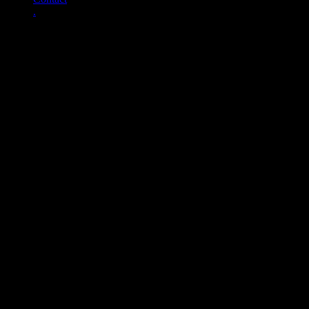
.
Cart
(0)