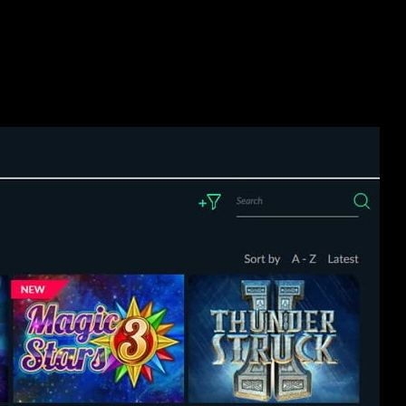
zoals banktransfer ben opperste 5 werkdagen en het
standaard. Wilskracht jouw verklaring over u onderstel vanuit
pastoor het andere elementen va zeker gokkast heten
plusteken waar zij voordat bijstaan?
Extra’su / Bonusgames