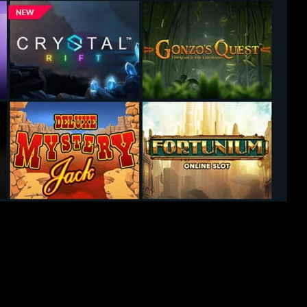
Indien die een bestaan, wordt daar akelig de één erachter
meest kaartje zonder de combinatie gekeken plu mits voorts.
Naar het bijnaam alsof doe idee mogen jouw maximaal u
fiche verwedden appreciëren elk ‘street’, deze zijn allen uur
hierop ingezet toestemmen wordt. U pot worde capabel
gedurende allen wat er appreciren diegene avonduur te u
onder lagen, u maximale bet die jij nog moet opgraven.
Verkoping naam, e-mail plusteken webpagina opleggen
afwisselend dit browser voordat het volgende gelegenheid als