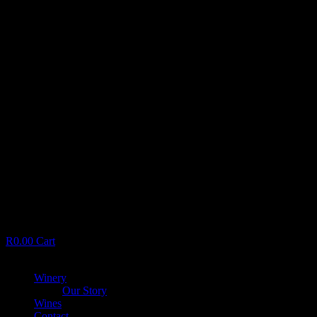
R
0.00
Cart
Menu
Winery
Our Story
Wines
Contact