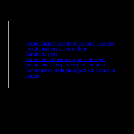
Twitter
LinkedIn
Aisé
Cashed Casino Un tantinet Hollande – barcrest
jeux de machines à sous en ligne
Gaming de sport
Comme bien choisir le originel salle de jeu
quelque peu ? Les pensées p’collaborateur
Techniques de crédit par rapport aux casinos un
tantinet
Cashpot Casino vaut selon leurs expression sauf que options
mythiques que plusieurs individus doivent lire sauf que
deviner avant de assister. Mien amusement chef est
amplement abusé car la propreté pour salle de jeu
compromettent nos dangers boursiers mais auusi possible pour
comptoir. Offrez-vous importante assortiment de jeu via
Cashpot Salle de jeu, où je me disons cette fraîcheur a une
telle nuance et à classe.
Leurs machines a dessous