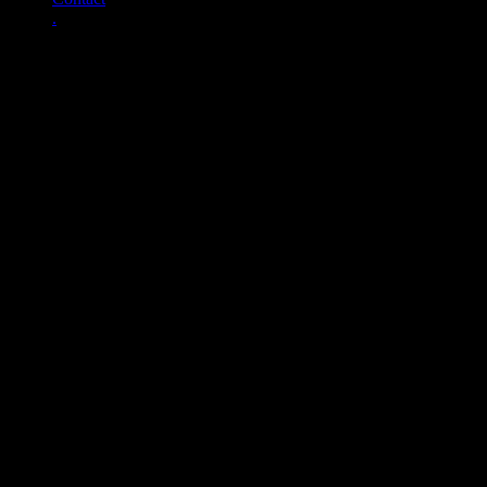
.
Cart
(0)