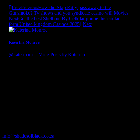
Prev
Previous
How did Skip Kitty pass away to the
Gunsmoke? Tv shows and you syndicate casino will Movies
Next
Get the best Shell out By Cellular phone this contact
form United kingdom Casinos 2025
Next
Katerina Monroe
@katerinam
•
More Posts by Katerina
Congratulations on the award, it's well deserved! You guys
definitely know what you're doing. Looking forward to my
next visit to the winery!
Our Address
62 Turaco St Norscot, Sandton, 2055
Distribution
info@shadesofblack.co.za