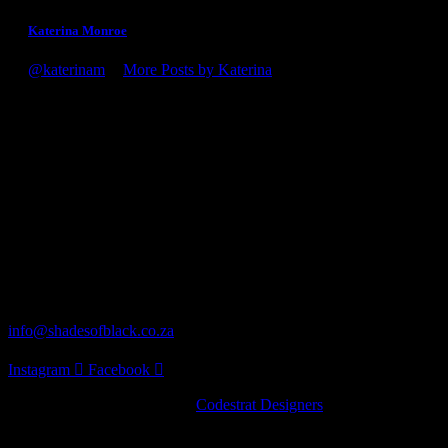
Katerina Monroe
@katerinam
•
More Posts by Katerina
Congratulations on the award, it's well deserved! You guys
definitely know what you're doing. Looking forward to my
next visit to the winery!
Our Address
62 Turaco St Norscot, Sandton, 2055
Distribution
info@shadesofblack.co.za
Instagram
Facebook
© 2022 · Shades of Black by
Codestrat Designers