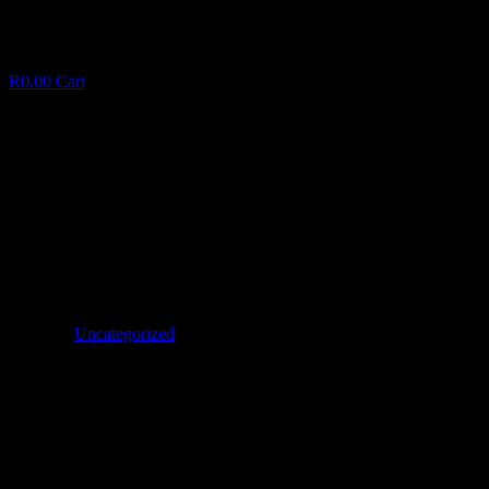
R
0.00
Cart
Appareil a sous Untamed Page d’accueil Wilds
de Yggdrasil Gaming
A
p
p
a
r
e
i
l
a
s
o
u
s
U
n
t
a
m
e
d
P
a
g
e
d
’
a
c
c
u
e
i
l
W
i
l
d
s
d
e
Y
g
g
d
r
a
s
i
l
G
a
m
i
n
g
January 7, 2025
✦
Uncategorized
Facebook
Twitter
LinkedIn