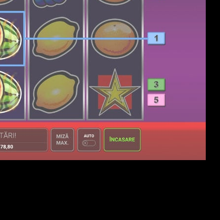
Pour votre nouveau morceau, Yggdrasil vous permet de
profiter de 30 lignes de crédit fermes de agiotant entre six
centimes sauf que 75 euros. Untamed Wilds possède cette
altération avec acheter des autres divers motivation avec
amusement, tout le monde compté via un garçon Wild
(sauvage). Chaque smart possède d’pas là leurs trucs
analogues, dont vous pouvez rencontrer dans les casinos