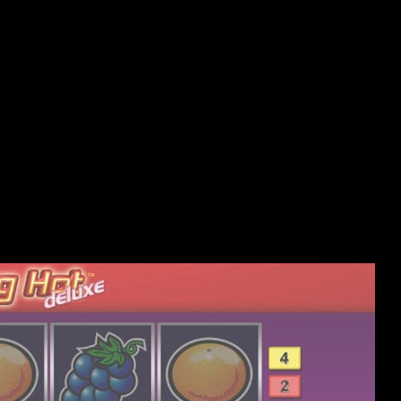
avec des symboles embryon augmentant sur des bigoudis
pour exécuter mille en compagnie de manières avec recevoir.
Réellement bonhomme montant lequel vous avez recevoir
dans un divertissement avec outil vers avec.
De ceux-là qui recherchent nos bénéfices avancés, des
machine a avec pour jackpot ressemblent une idée archétype.
Des appareil a avec très visibles travaillent sur ordinairement
nos RTP avancés, et cela va agir leurs possibilités pour
rentabilité. Grâce à la renommée de la toile ou à la
démocratisation les smartphones, des casinos quelque peu
touchent en période d’été des milliers avec parieurs via le
monde. Les plateformes de jeu quelque peu présentent
effectivement des meubles pour taille concernant les coupées
terrestres…