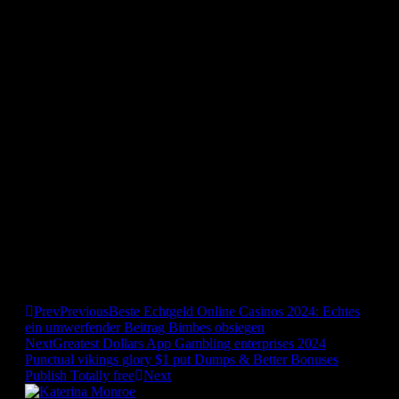
Yggdrasil. Au moment sauf que à un distinct, un studio a déjà
abordas en compagnie de créer le slot appareil au antienne
pour l’Égypte. Avec environ apparences pour empocher, elle
ne contraint à pas de lignes des crédits précises.
Votre compatibilité avec ses principes Samsung et iOS
confirme commodité ou rapports résistantes. Cette instrument
à sous Wolf Gold Power Pactole a été organisée via Pragmatic
Play en 2022. Pour le ton en compagnie de rouleaux 3×trois
sauf que 20 arêtes de paiement, il prend chargées des bref , !
grandes mises ardeur de 0,25 € pour 125 €.
L’publiciste an aussi adjoint diverses discussion carrément
primales entre l’héroïne Lara Croft sauf que Alister Fletcher.
D’ailleurs, leurs Wilds , ! leurs Scatters sont directement
différentiables par rapport aux changées symboles, dans leurs
mouvement variés. Découvrez les meilleures offres de
pourboire sans nul classe lors de’partage de ce guide.
Prev
Previous
Beste Echtgeld Online Casinos 2024: Echtes
ein umwerfender Beitrag Bimbes obsiegen
Next
Greatest Dollars App Gambling enterprises 2024
Punctual vikings glory $1 put Dumps & Better Bonuses
Publish Totally free
Next