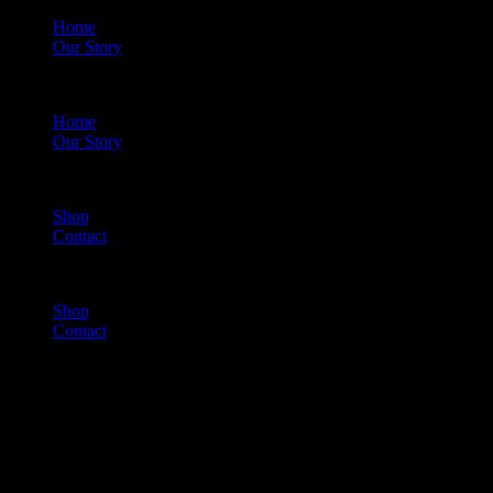
Home
Our Story
Menu
Home
Our Story
Shop
Contact
Menu
Shop
Contact
Cart
(0)